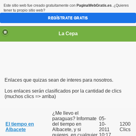
Este sitio web fue creado gratuitamente con
PaginaWebGratis.es
. ¿Quieres
tener tu propio sitio web?
REGÍSTRATE GRATIS
La Cepa
Enlaces que quizas sean de interes para nosotros.
Los enlaces serán clasificados por la cantidad de clics
(muchos clics => arriba)
¿Me llevo el
paraguas? Informate
05-
El tiempo en
del tiempo en
10-
1200
Albacete
Albacete, y si
2011
Clics
quieres, en cualquier
10:17