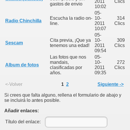
2011
Clics
gastos de envio
10:02
05-
Escucha la radio on-
10-
314
Radio Chinchilla
line.
2011
Clics
10:07
05-
Cita previa, ¡Que ya
10-
309
Sescam
tenemos una edad!
2011
Clics
09:54
Las fotos que nos
05-
mandais,
10-
272
Album de fotos
clasificadas por
2011
Clics
años.
09:35
<-Volver
1
2
Siguiente ->
Si crees que falta alguno, rellena el formulario de abajo y
se incluirá lo antes posible.
Añadir enlaces:
Título del enlace: