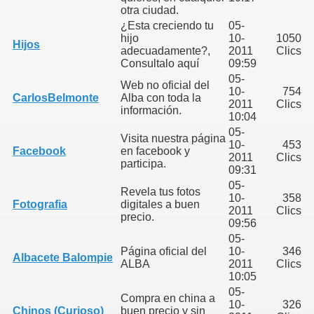
otra ciudad.
¿Esta creciendo tu
05-
hijo
10-
1050
Hijos
adecuadamente?,
2011
Clics
Consultalo aquí
09:59
05-
Web no oficial del
10-
754
CarlosBelmonte
Alba con toda la
2011
Clics
información.
10:04
05-
Visita nuestra página
10-
453
Facebook
en facebook y
2011
Clics
participa.
09:31
05-
Revela tus fotos
10-
358
Fotografia
digitales a buen
2011
Clics
precio.
09:56
05-
Página oficial del
10-
346
Albacete Balompie
ALBA
2011
Clics
10:05
05-
Compra en china a
10-
326
Chinos (Curioso)
buen precio y sin