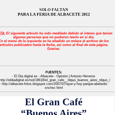
SOLO FALTAN
PARA LA FERIA DE ALBACETE 2012
TA:
El siguiente
articulo ha sido reeditado debido al interes que tenian
algunas personas que no pudieron leerlo en si día.
En el menú de la izquierda se ha añadido un enlace al archivo de los
articulos publicados hasta la fecha, así como al final de esta página.
Gracias.
FUENTES:
- El Dia digital.es - Albacete - Opinión | Antonio Herreros
 http://eldiadigital.es/not/18618/el_gran_cafe__ldquo_buenos_aires_rdquo_/
- http://albacete-fotos.blogspot.com/2007/07/ayer-y-hoy-parque-abelardo-
snchez.html
El Gran Café
“Buenos Aires”