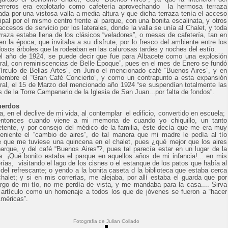
erreros era explotarlo como cafetería aprovechando la hermosa terraza
ada por una vistosa valla a media altura y que dicha terraza tenía el acceso
cipal por el mismo centro frente al parque, con una bonita escalinata, y otros
accesos de servicio por los laterales, donde la valla se unía al Chalet, y toda
erraza estaba llena de los clásicos “veladores”, o mesas de cafetería, tan en
en la época, que invitaba a su disfrute, por lo fresco del ambiente entre los
dosos árboles que la rodeaban en las calurosas tardes y noches del estío.
l año de 1924, se puede decir que fue para Albacete como una explosión
ural, con reminiscencias de Belle Ëpoque”, pues en el mes de Enero se fundó
Círculo de Bellas Artes”, en Junio el mencionado café “Buenos Aires”, y en
iembre el “Gran Café Concierto”, y como un contrapunto a esta expansión
ural, el 15 de Marzo del mencionado año 1924 “se suspendían totalmente las
s de la Torre Campanario de la Iglesia de San Juan...por falta de fondos”.
uerdos
a, en el declive de mi vida, al contemplar el edificio, convertido en escuela;
ntonces cuando viene a mi memoria de cuando yo chiquillo, un tanto
etente, y por consejo del médico de la familia, éste decía que me era muy
eniente el “cambio de aires”, de tal manera que mi madre le pedía al tío
 que me tuviese una quincena en el chalet, pues ¿qué mejor que los aires
parque, y del café “Buenos Aires”?, pues tal parecía estar en un lugar de la
ra. ¡Qué bonito estaba el parque en aquellos años de mi infancia!... en mis
erías, visitando el lago de los cisnes o el estanque de los patos que había al
 del refrescante; o yendo a la bonita caseta d la biblioteca que estaba cerca
chalet; y si en mis correrías, me alejaba, por allí estaba el guarda que por
rgo de mi tío, no me perdía de vista, y me mandaba para la casa.... Sirva
 artículo como un homenaje a todos los que de jóvenes se fueron a “hacer
Américas”.
Fotografia de Julian Collado