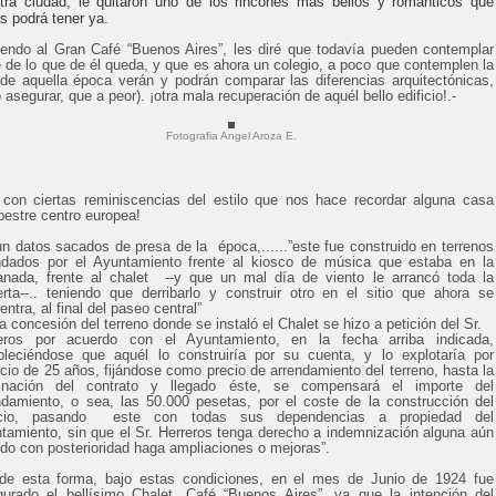
tra ciudad, le quitaron uno de los rincones mas bellos y románticos que
s podrá tener ya.
iendo al Gran Café “Buenos Aires”, les diré que todavía pueden contemplar
e de lo que de él queda, y que es ahora un colegio, a poco que contemplen la
 de aquella época verán y podrán comparar las diferencias arquitectónicas,
o asegurar, que a peor). ¡otra mala recuperación de aquél bello edificio!.-
Fotografia Angel Aroza E.
con ciertas reminiscencias del estilo que nos hace recordar alguna casa
estre centro europea!
n datos sacados de presa de la época,......”este fue construido en terrenos
ndados por el Ayuntamiento frente al kiosco de música que estaba en la
anada, frente al chalet --y que un mal día de viento le arrancó toda la
erta--.. teniendo que derribarlo y construir otro en el sitio que ahora se
ntra, al final del paseo central”
concesión del terreno donde se instaló el Chalet se hizo a petición del Sr.
eros por acuerdo con el Ayuntamiento, en la fecha arriba indicada,
bleciéndose que aquél lo construiría por su cuenta, y lo explotaría por
cio de 25 años, fijándose como precio de arrendamiento del terreno, hasta la
inación del contrato y llegado éste, se compensará el importe del
ndamiento, o sea, las 50.000 pesetas, por el coste de la construcción del
ficio, pasando este con todas sus dependencias a propiedad del
tamiento, sin que el Sr. Herreros tenga derecho a indemnización alguna aún
do con posterioridad haga ampliaciones o mejoras”.
de esta forma, bajo estas condiciones, en el mes de Junio de 1924 fue
gurado el bellísimo Chalet, Café “Buenos Aires”, ya que la intención del