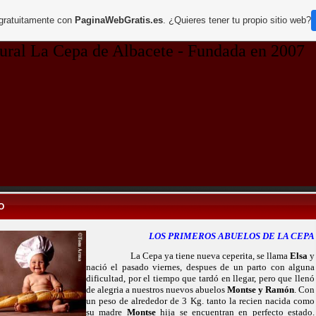
 gratuitamente con
PaginaWebGratis.es
. ¿Quieres tener tu propio sitio web?
La Cepa de Albacete - Fundada en 2007
O
LOS PRIMEROS ABUELOS DE LA CEPA
La Cepa ya tiene nueva ceperita, se llama
Elsa
y
nació el pasado viernes, despues de un parto con alguna
dificultad, por el tiempo que tardó en llegar, pero que llenó
de alegria a nuestros nuevos abuelos
Montse
y Ramón
. Con
un peso de alrededor de 3 Kg. tanto la recien nacida como
su madre
Montse
hija se encuentran en perfecto estado.