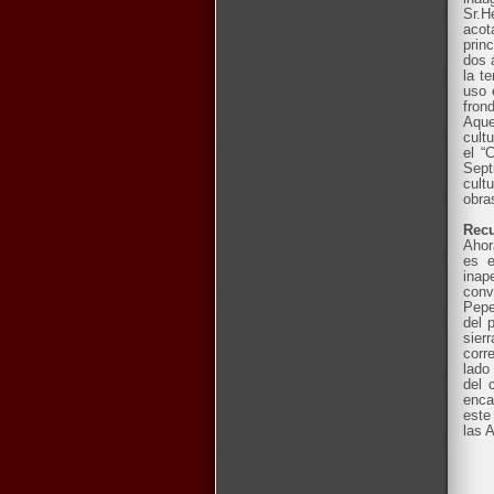
Sr.H
acot
prin
dos 
la t
uso 
fron
Aque
cult
el “
Sept
cult
obra
Rec
Ahor
es e
inap
conv
Pepe
del 
sier
corr
lado
del 
enca
este
las 