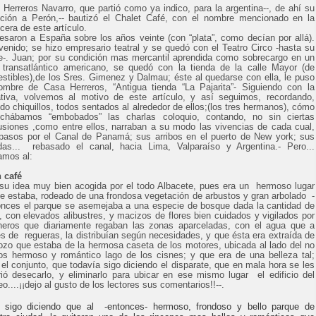
 Herreros Navarro, que partió como ya indico, para la argentina--, de ahí su
ción a Perón,-- bautizó el Chalet Café, con el nombre mencionado en la
cera de este artículo.
esaron a España sobre los años veinte (con “plata”, como decían por allá).
venido; se hizo empresario teatral y se quedó con el Teatro Circo -hasta su
re-. Juan; por su condición mas mercantil aprendida como sobrecargo en un
 transatlántico americano, se quedó con la tienda de la calle Mayor (de
stibles),de los Sres. Gimenez y Dalmau; éste al quedarse con ella, le puso
ombre de Casa Herreros, “Antigua tienda “La Pajarita”- Siguiendo con la
ativa, volvemos al motivo de este artículo, y así seguimos, recordando,
do chiquillos, todos sentados al alrededor de ellos;(los tres hermanos), cómo
chábamos “embobados” las charlas coloquio, contando, no sin ciertas
usiones ,como entre ellos, narraban a su modo las vivencias de cada cual,
pasos por el Canal de Panamá; sus arribos en el puerto de New york; sus
das... rebasado el canal, hacia Lima, Valparaíso y Argentina.- Pero...
amos al:
n café
su idea muy bien acogida por el todo Albacete, pues era un hermoso lugar
e estaba, rodeado de una frondosa vegetación de arbustos y gran arbolado -
onces el parque se asemejaba a una especie de bosque dada la cantidad de
s, con elevados alibustres, y macizos de flores bien cuidados y vigilados por
ineros que diariamente regaban las zonas aparceladas, con el agua que a
és de regueras, la distribuían según necesidades, y que ésta era extraída de
ozo que estaba de la hermosa caseta de los motores, ubicada al lado del no
s hermoso y romántico lago de los cisnes; y que era de una belleza tal;
 el conjunto, que todavía sigo diciendo el disparate, que en mala hora se les
rió desecarlo, y eliminarlo para ubicar en ese mismo lugar el edificio del
o....¡¡dejo al gusto de los lectores sus comentarios!!--.
 sigo diciendo que al -entonces- hermoso, frondoso y bello parque de