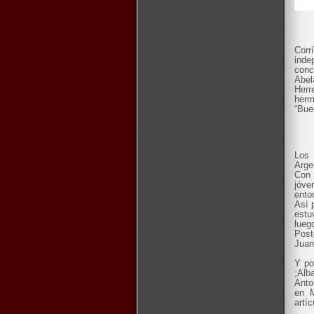
Corr
inde
conc
Abel
Herr
herm
“Bue
Los 
Arge
Con 
jóve
ento
Así 
estu
lueg
Post
Juan
Y po
;Alb
Anto
en M
artíc