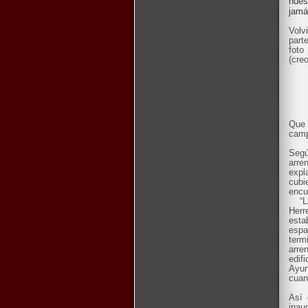
nues
jamá
Volv
part
foto
(cre
Que 
camp
Segú
arre
expl
cubi
encue
“La 
Herr
esta
espa
term
arre
edi
Ayun
cuan
Así 
inau