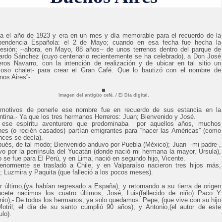
ía el año de 1923 y era en un mes y día memorable para el recuerdo de la
pendencia Española: el 2 de Mayo; cuando en esa fecha fue hecha la
esión; --ahora, en Mayo, 88 años-- de unos terrenos dentro del parque de
ardo Sánchez (cuyo centenario recientemente se ha celebrado), a Don José
eros Navarro, con la intención de realización y de ubicar en tal sitio un
oso chalet- para crear el Gran Café. Que lo bautizó con el nombre de
nos Aires”-.
Imagen del antigüo cefé. / El Día digital.
motivos de ponerle ese nombre fue en recuerdo de sus estancia en la
ntina.- Ya que los tres hermanos Herreros: Juan; Bienvenido y José.
ese espíritu aventurero que predominaba por aquellos años, muchos
nes (o recién casados) partían emigrantes para “hacer las Américas” (como
nces se decía).-
pués, de tal modo; Bienvenido anduvo por Puebla (México); Juan -mi padre-,
vo por la península del Yucatán (donde nació mi hermana la mayor, Ursula),
o se fue para El Perú, y en Lima, nació en segundo hijo, Vicente.
eriormente se trasladó a Chile, y en Valparaíso nacieron tres hijos más,
; Luzmira y Paquita (que falleció a los pocos meses).
r último,(ya habían regresado a España), y retornando a su tierra de origen
acete nacimos los cuatro últimos, José; Luis(fallecido de niño) Paco Y
nio),- De todos los hermanos; ya solo quedamos: Pepe; (que vive con su hijo
otril; el día de su santo cumplió 90 años); y Antonio,(el autor de este
ulo).