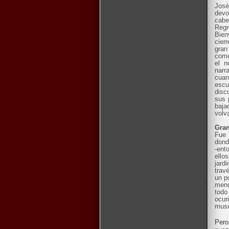
José
devo
cabe
Regr
Bien
cier
gran
come
el n
narr
cuan
escu
disc
sus 
baja
volv
Gra
Fue 
dond
-ent
ello
jard
trav
un p
meno
todo
ocur
muse
Pero