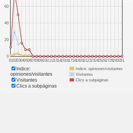
60
40
20
0
01
02
03
04
05
06
07
08
09
10
11
12
13
14
15
16
17
18
19
20
21
22
23
24
25
26
27
28
29
30
31
Indice:
Indice: opiniones/visitantes
opiniones/visitantes
Visitantes
Visitantes
Clics a subpáginas
Clics a subpáginas