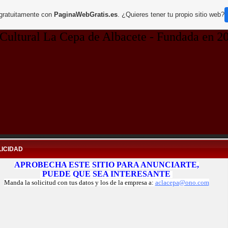
 gratuitamente con
PaginaWebGratis.es
. ¿Quieres tener tu propio sitio web?
ltural La Cepa de Albacete - Fundada en 200
ICIDAD
APROBECHA ESTE SITIO PARA ANUNCIARTE,
PUEDE QUE SEA INTERESANTE
Manda la solicitud con tus datos y los de la empresa a:
aclacepa@ono.com